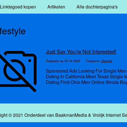
Linktegoed kopen
Artikelen
Alle dochterpagina's
festyle
Just Say You’re Not Interested!
Geplaatst op 03-04-2025
Categorie:
Lifestyle
Sponsored Ads Looking For Single Men 
Dating In California Meet Texas Singl
Dating Find Ohio Men Online Illinois Boy
ight © 2021 Onderdeel van
BaakmanMedia
&
Vrolijk Internet S