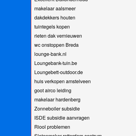
makelaar aalsmeer
dakdekkers houten
tuintegels kopen
rieten dak vernieuwen
wc onstoppen Breda
lounge-bank.nl
Loungebank-tuin.be
Loungebett-outdoor.de
huis verkopen amstelveen
goot airco leiding
makelaar hardenberg
Zonneboiler subsidie
ISDE subsidie aanvragen
Riool problemen
Slotenmaker rotterdam centrum