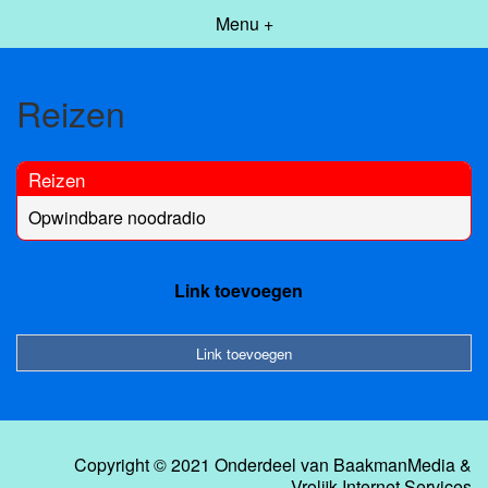
Menu +
Reizen
Reizen
Opwindbare noodradio
Link toevoegen
Link toevoegen
Copyright © 2021 Onderdeel van
BaakmanMedia
&
Vrolijk Internet Services